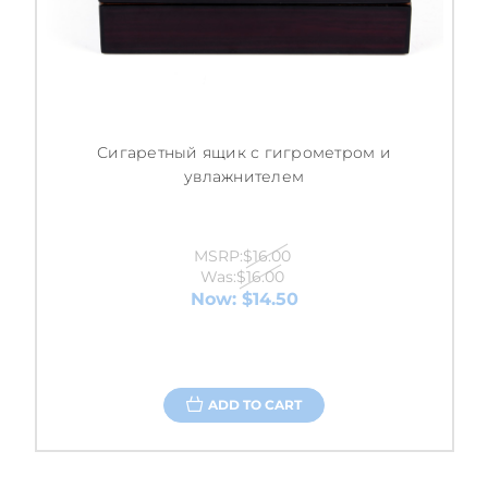
Сигаретный ящик с гигрометром и
увлажнителем
MSRP:
$16.00
Was:
$16.00
Now:
$14.50
ADD TO CART