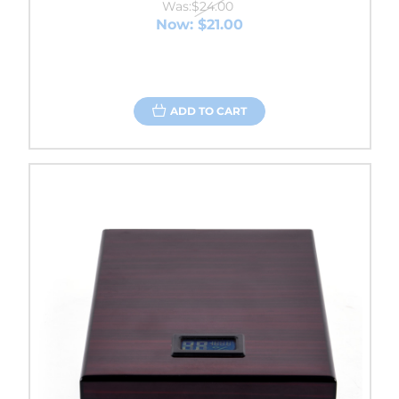
Was:
$24.00
Now:
$21.00
ADD TO CART